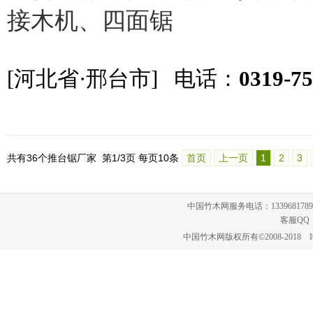
接木机、四面锯
[河北省·邢台市]
电话：
0319-7
共有36个推台锯厂家 第1/3页 每页10条
首页
上一页
1
2
3
中国竹木网服务电话：1339681789
客服QQ
中国竹木网版权所有©2008-2018
I