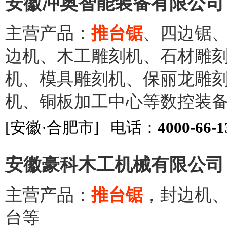
安徽冲奥智能装备有限公司
主营产品：
推台锯
、四边锯
边机、木工雕刻机、石材雕
机、模具雕刻机、保丽龙雕
机、铜板加工中心等数控装
[安徽·合肥市]
电话：
4000-66-1
安徽豪科木工机械有限公司
主营产品：
推台锯
，封边机
台等