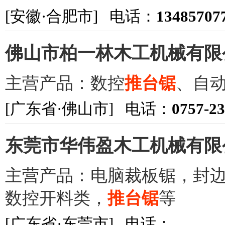
[安徽·合肥市]
电话：
13485707
佛山市柏一林木工机械有限
主营产品：数控
推台锯
、自
[广东省·佛山市]
电话：
0757-2
东莞市华伟盈木工机械有限
主营产品：电脑裁板锯，封
数控开料类，
推台锯
等
[广东省·东莞市]
电话：