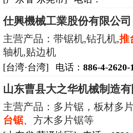
仕興機械工業股份有限公司
主营产品：带锯机,钻孔机,
推
轴机,贴边机
[台湾·台湾]
电话：
886-4-2620-
山东曹县大之华机械制造有
主营产品：多片锯，板材多
台锯
、方木多片锯等