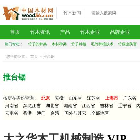
竹木新闻
首页
竹木资讯
产品
竹木企业
品牌企业
热门专栏：
竹子的种类
木材种类
竹子种植
毛竹种植技术
竹病虫防害
您当前位置：
首页
>
推台锯
推台锯
按所在省份查询：
北京
安徽
山东省
江苏省
上海市
广东省
河南省
黑龙江省
湖北省
湖南省
江西省
吉林省
辽宁省
云南省
香港
澳门
台湾
国外与其它
全部地区
大之华木工机械制造
VIP