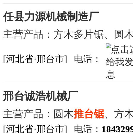
任县力源机械制造厂
主营产品：方木多片锯、圆
[河北省·邢台市]
电话：
邢台诚浩机械厂
主营产品：圆木
推台锯
、方
[河北省·邢台市]
电话：
184329