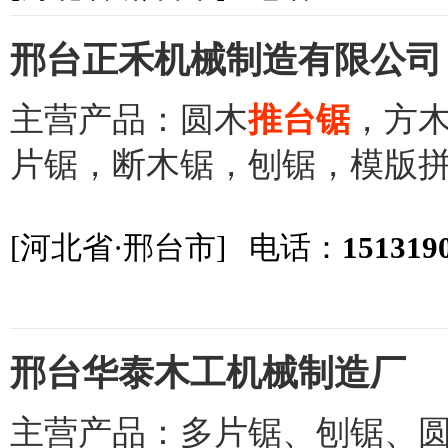
邢台正禾机械制造有限公司
主营产品：圆木
推台锯
，方
片锯，断木锯，刨锯，模版
[河北省·邢台市]
电话：
151319
邢台华泰木工机械制造厂
主营产品：多片锯、刨锯、