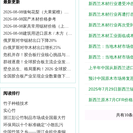
最新更新
新西兰木材行业遭受冲
2026-08-08缅甸花梨（大果紫檀）价格行情
新西兰木材行业再遭打
2026-08-08国产木材价格参考
新西兰木材行业再次受
2026-08-08家具常用锯材价格（上海、张家港市场）
2026‑08‑08建筑用进口原木 / 木方（太仓、日照港）行情
新西兰木材工业面临成
俄罗斯对华锯材出口下降20%
新西兰：当地木材市场
白俄罗斯对华木材出口增长25%
危机并存！胶合板行业核心挑战与企业未来突围路径
新西兰：当地木材市场
群雄逐鹿！全球胶合板主流企业发展现状与赛道选择
上半年中国从新西兰进
壁垒丛生、格局重构！2026 全球胶合板市场行情深度解析
全国胶合板产业呈现企业数量微下降、总生产能力基本稳定
预计中国原木市场将复
2025年7月29日新西
阅读排行
新西兰原木7月CFR价格涨
竹子种植技术
实心竹
共有10条
浙江彭公竹制品市场成全国最大竹
环保局以十个标准确定“小散乱污
中国竹笛之乡——浙江余杭中泰铜