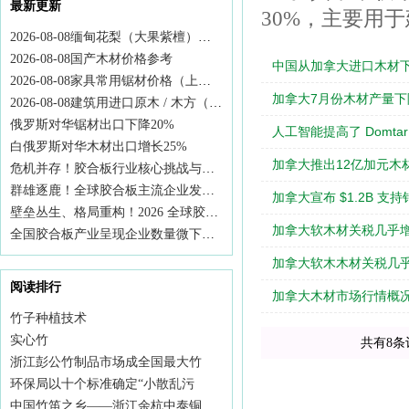
最新更新
30%，主要用
2026-08-08缅甸花梨（大果紫檀）价格行情
2026-08-08国产木材价格参考
中国从加拿大进口木材下
2026-08-08家具常用锯材价格（上海、张家港市场）
加拿大7月份木材产量下降
2026‑08‑08建筑用进口原木 / 木方（太仓、日照港）行情
俄罗斯对华锯材出口下降20%
人工智能提高了 Domt
白俄罗斯对华木材出口增长25%
加拿大推出12亿加元木
危机并存！胶合板行业核心挑战与企业未来突围路径
群雄逐鹿！全球胶合板主流企业发展现状与赛道选择
加拿大宣布 $1.2B 支
壁垒丛生、格局重构！2026 全球胶合板市场行情深度解析
加拿大软木材关税几乎
全国胶合板产业呈现企业数量微下降、总生产能力基本稳定
加拿大软木木材关税几乎
阅读排行
加拿大木材市场行情概
竹子种植技术
实心竹
共有8条
浙江彭公竹制品市场成全国最大竹
环保局以十个标准确定“小散乱污
中国竹笛之乡——浙江余杭中泰铜